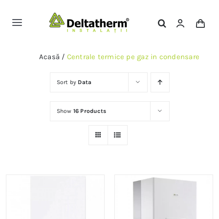
Skip
to
Toggle
content
Navigation
Magazin Online
Acasă
/
Centrale termice pe gaz in condensare
Servicii
Sort by
Data
Show
16 Products
Portofoliu
Contact