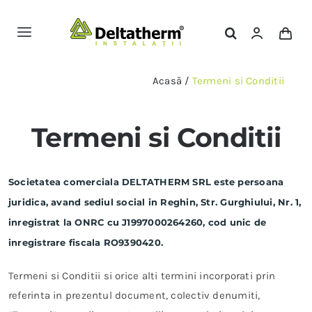
Skip
to
Toggle
content
Navigation
Magazin Online
Acasă
/
Termeni si Conditii
Servicii
Termeni si Conditii
Portofoliu
Societatea comerciala DELTATHERM SRL este persoana
juridica, avand sediul social in Reghin, Str. Gurghiului, Nr. 1,
Contact
inregistrat la ONRC cu J1997000264260, cod unic de
inregistrare fiscala RO9390420.
Termeni si Conditii si orice alti termini incorporati prin
referinta in prezentul document, colectiv denumiti,