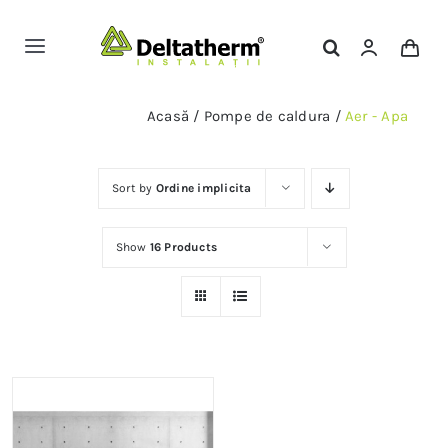
Skip
to
Toggle
content
Navigation
Magazin Online
Acasă
/
Pompe de caldura
/
Aer - Apa
Servicii
Sort by
Ordine implicita
Portofoliu
Show
16 Products
Contact