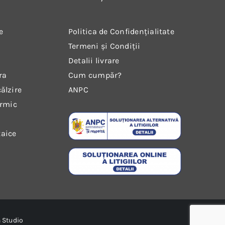
e
Politica de Confidențialitate
Termeni și Condiții
Detalii livrare
ra
Cum cumpăr?
ălzire
ANPC
ermic
taice
 Studio