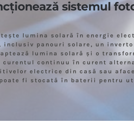
cționează sistemul foto
tește lumina solară în energie elect
inclusiv panouri solare, un inverto
captează lumina solară și o transfo
 curentul continuu în curent alterna
tivelor electrice din casă sau aface
oate fi stocată în baterii pentru ut