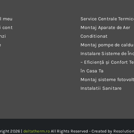
l meu
Service Centrale Termic
i cont
Montaj Aparate de Aer
nzi
Conditionat
e
Montaj pompe de caldu
Instalare Sisteme de Înc
– Eficiență și Confort T
în Casa Ta
Montaj sisteme fotovol
Instalatii Sanitare
right 2026 |
deltatherm.ro
All Rights Reserved - Created by
Resolution