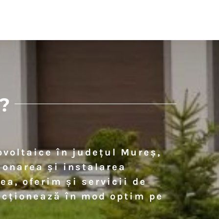
?
ovoltaice în județul Mureș,
ionarea și instalarea
a, oferim și servicii de
uncționează în mod optim pe