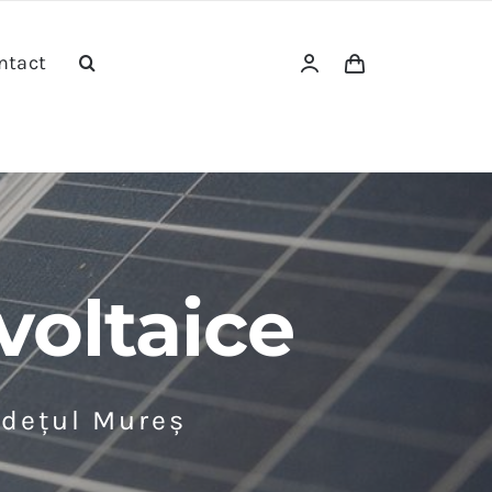
ntact
voltaice
udețul Mureș