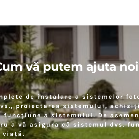
Cum vă putem ajuta noi
mplete de instalare a sistemelor fot
vs., proiectarea sistemului, achiziț
 funcțiune a sistemului. De asemene
ru a vă asigura că sistemul dvs. f
 viață.