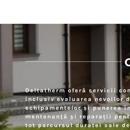
Deltatherm oferă servicii co
inclusiv evaluarea nevoilor d
echipamentelor și punerea în
mentenanță și reparații pent
tot parcursul duratei sale de