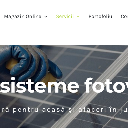
Magazin Online
Servicii
Portofoliu
Co
sisteme foto
ară pentru acasă și afaceri în j