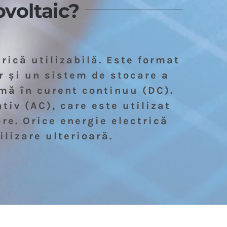
voltaic?
rică utilizabilă. Este format
r și un sistem de stocare a
rmă în curent continuu (DC).
tiv (AC), care este utilizat
re. Orice energie electrică
ilizare ulterioară.