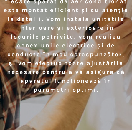
fiecare aparat de aer condiționat
este montat eficient și cu atenție
la detalii. Vom instala unitățile
interioare și exterioare în
locurile potrivite, vom realiza
conexiunile electrice și de
conducte în mod corespunzător,
și vom efectua toate ajustările
necesare pentru a vă asigura că
aparatul funcționează în
parametri optimi.