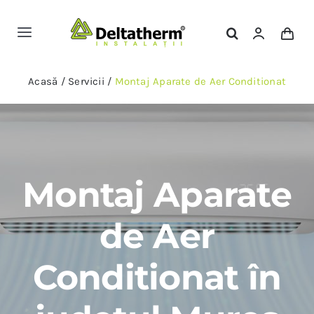
Skip
to
Toggle
content
Navigation
Magazin Online
Acasă
/
Servicii
/
Montaj Aparate de Aer Conditionat
Servicii
Portofoliu
Montaj Aparate
Contact
de Aer
Conditionat în