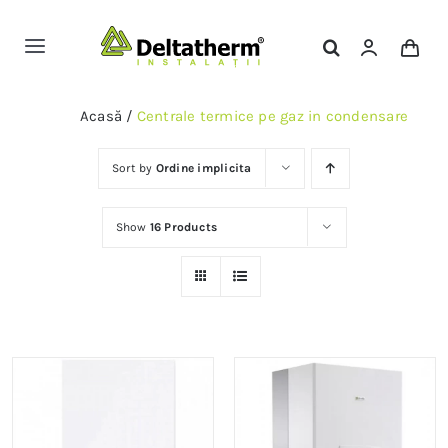
Skip
to
Toggle
content
Navigation
Magazin Online
Acasă
/
Centrale termice pe gaz in condensare
Servicii
Sort by
Ordine implicita
Show
16 Products
Portofoliu
Contact