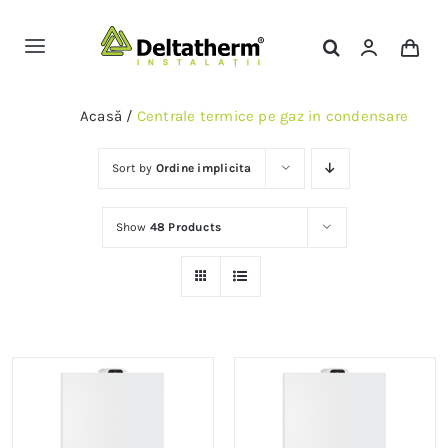
Skip
to
Toggle
content
Navigation
Magazin Online
Acasă
/
Centrale termice pe gaz in condensare
Servicii
Sort by
Ordine implicita
Show
48 Products
Portofoliu
Contact