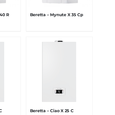
 40 R
Beretta – Mynute X 35 Cp
C
Beretta – Ciao X 25 C