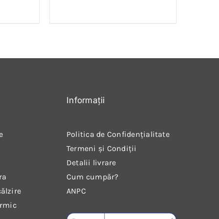
Informații
e
Politica de Confidențialitate
Termeni și Condiții
Detalii livrare
ra
Cum cumpăr?
ălzire
ANPC
ermic