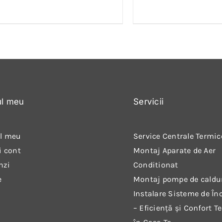
ul meu
Servicii
l meu
Service Centrale Termic
i cont
Montaj Aparate de Aer
nzi
Conditionat
e
Montaj pompe de caldu
Instalare Sisteme de Înc
– Eficiență și Confort T