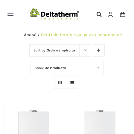
Skip
to
Toggle
content
Navigation
Magazin Online
Acasă
/
Centrale termice pe gaz in condensare
Servicii
Sort by
Ordine implicita
Show
32 Products
Portofoliu
Contact