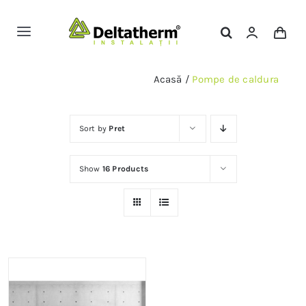
Skip
to
Toggle
content
Navigation
Magazin Online
Acasă
/
Pompe de caldura
Servicii
Sort by
Pret
Portofoliu
Show
16 Products
Contact