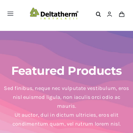
Skip
to
Toggle
content
Navigation
Magazin Online
Servicii
Featured Products
Portofoliu
Sed finibus, neque nec vulputate vestibulum, eros
Contact
nisl euismod ligula, non iaculis orci odio ac
mauris.
Ut auctor, dui in dictum ultricies, eros elit
condimentum quam, vel rutrum lorem nisl.