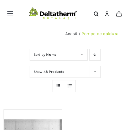
Skip
to
Toggle
content
Navigation
Magazin Online
Acasă
/
Pompe de caldura
Servicii
Sort by
Nume
Portofoliu
Show
48 Products
Contact