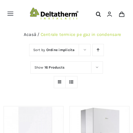
Skip
to
Toggle
content
Navigation
Magazin Online
Acasă
/
Centrale termice pe gaz in condensare
Servicii
Sort by
Ordine implicita
Show
16 Products
Portofoliu
Contact